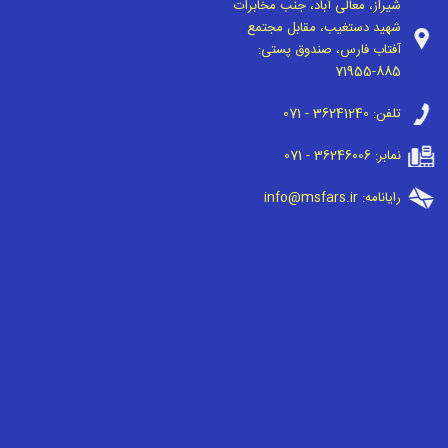
شیراز، معالی آباد، جنب مخابرات
شهید دستغیب، مقابل مجتمع
آفتاب فارس، صندوق پستی:
71955-885
تلفن:
071 - 36241240
نمابر:
071 - 36246006
رایانامه:
info@msfars.ir