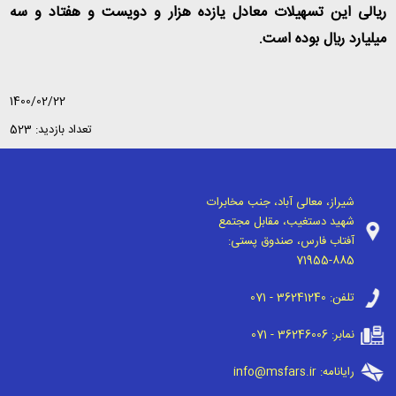
ریالی این تسهیلات معادل یازده هزار و دویست و هفتاد و سه
میلیارد ريال بوده است
.
1400/02/22
تعداد بازدید: 523
شیراز، معالی آباد، جنب مخابرات
شهید دستغیب، مقابل مجتمع
آفتاب فارس، صندوق پستی:
71955-885
تلفن:
071 - 36241240
نمابر:
071 - 36246006
رایانامه:
info@msfars.ir