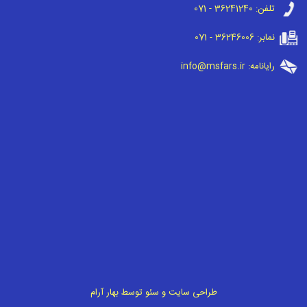
تلفن:
071 - 36241240
نمابر:
071 - 36246006
رایانامه:
info@msfars.ir
طراحی سایت
و
سئو
توسط
بهار آرام