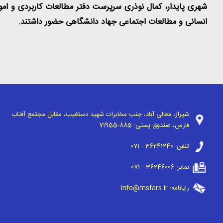
شهری پایدار، کمال نوذری سرپرست دفتر مطالعات کاربردی و امور
انسانی و مطالعات اجتماعی جهاد دانشگاهی حضور داشتند.
شیراز، معالی آباد، جنب مخابرات شهید دستغیب، مقابل مجتمع آفتاب
فارس، صندوق پستی:
71955-885
تلفن:
071 - 36241240
نمابر:
071 - 36246006
رایانامه:
info@msfars.ir