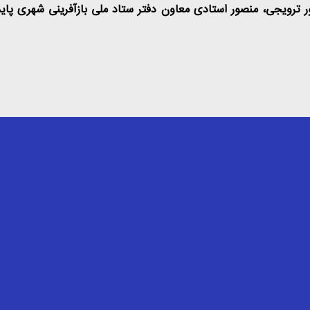
 ترویجی، منصور استادی معاون دفتر ستاد ملی بازآفرینی شهری پایدار