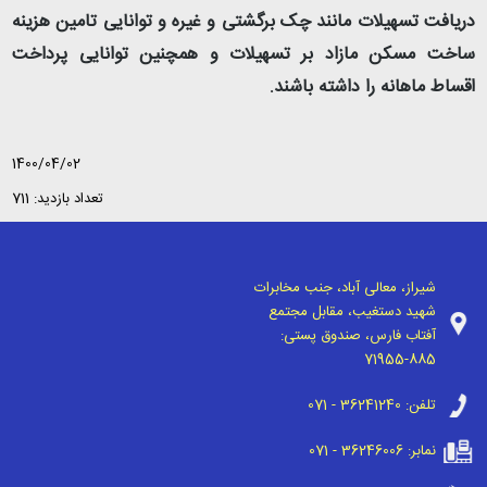
دریافت تسهیلات مانند چک برگشتی و غیره و توانایی تامین هزینه
ساخت مسکن مازاد بر تسهیلات و همچنین توانایی پرداخت
اقساط ماهانه را داشته باشند.
1400/04/02
تعداد بازدید: 711
شیراز، معالی آباد، جنب مخابرات
شهید دستغیب، مقابل مجتمع
آفتاب فارس، صندوق پستی:
71955-885
تلفن:
071 - 36241240
نمابر:
071 - 36246006