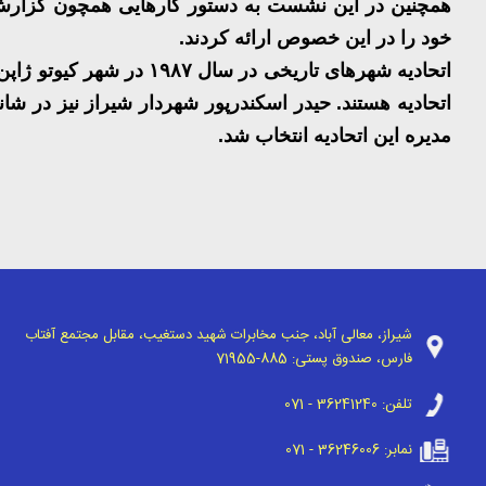
همچنین در این نشست به دستور کارهایی همچون گزار
خود را در این خصوص ارائه کردند
.
اتحادیه شهر‌های تاریخی در سال
۱۹۸۷
در شهر کیوتو ژاپن 
اتحادیه هستند. حیدر اسکندرپور شهردار شیراز نیز در ش
مدیره این اتحادیه انتخاب شد
.
شیراز، معالی آباد، جنب مخابرات شهید دستغیب، مقابل مجتمع آفتاب
فارس، صندوق پستی:
71955-885
تلفن:
071 - 36241240
نمابر:
071 - 36246006