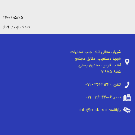
1400/05/05
تعداد بازدید: 609
شیراز، معالی آباد، جنب مخابرات
شهید دستغیب، مقابل مجتمع
آفتاب فارس، صندوق پستی:
71955-885
تلفن:
071 - 36241240
نمابر:
071 - 36246006
رایانامه:
info@msfars.ir