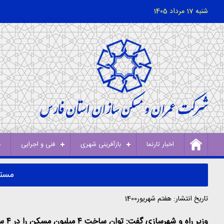
شنبه 17 مرداد 1405
اخبار تارنما
بازآفرینی شهری
فنی و اجرایی
د
مستا
تاریخ انتشار: هفتم شهریور1400
وزیر راه و شهرسازی گفت: توان ساخت ۴ میلیون مسکن را در ۴ سال داریم و هدف ما از ساخت این تعداد واحد مسکونی آن است که مستاجران را صاحب‌خانه کنیم