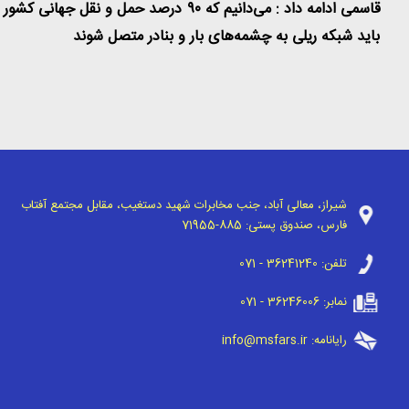
قاسمی ادامه داد : می‌دانیم که ٩٠ درص
باید شبکه ریلی به چشمه‌های بار و بنادر متصل شوند
شیراز، معالی آباد، جنب مخابرات شهید دستغیب، مقابل مجتمع آفتاب
فارس، صندوق پستی:
71955-885
تلفن:
071 - 36241240
نمابر:
071 - 36246006
رایانامه:
info@msfars.ir