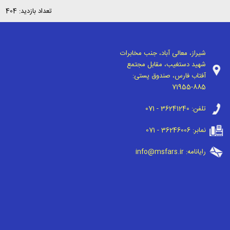
تعداد بازدید: 404
شیراز، معالی آباد، جنب مخابرات
شهید دستغیب، مقابل مجتمع
آفتاب فارس، صندوق پستی:
71955-885
تلفن:
071 - 36241240
نمابر:
071 - 36246006
رایانامه:
info@msfars.ir