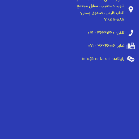
شهید دستغیب، مقابل مجتمع
آفتاب فارس، صندوق پستی:
71955-885
تلفن:
071 - 36241240
نمابر:
071 - 36246006
رایانامه:
info@msfars.ir