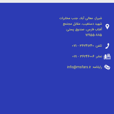
شیراز، معالی آباد، جنب مخابرات
شهید دستغیب، مقابل مجتمع
آفتاب فارس، صندوق پستی:
71955-885
تلفن:
071 - 36241240
نمابر:
071 - 36246006
رایانامه:
info@msfars.ir