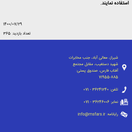
استفاده نمایند
.
1400/07/29
تعداد بازدید: 365
شیراز، معالی آباد، جنب مخابرات
شهید دستغیب، مقابل مجتمع
آفتاب فارس، صندوق پستی:
71955-885
تلفن:
071 - 36241240
نمابر:
071 - 36246006
رایانامه:
info@msfars.ir