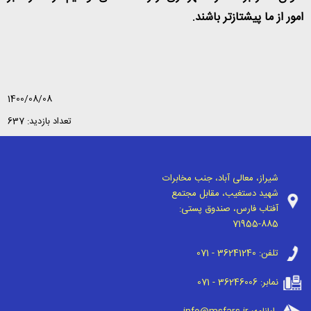
امور از ما پیشتازتر باشند
.
1400/08/08
تعداد بازدید: 637
شیراز، معالی آباد، جنب مخابرات
شهید دستغیب، مقابل مجتمع
آفتاب فارس، صندوق پستی:
71955-885
تلفن:
071 - 36241240
نمابر:
071 - 36246006