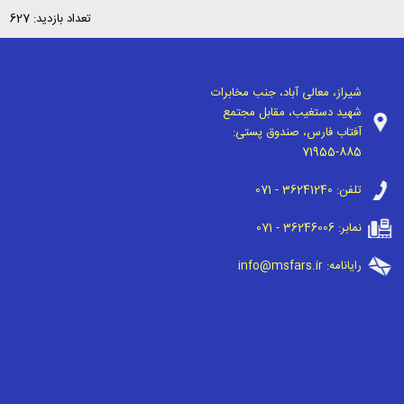
تعداد بازدید: 627
شیراز، معالی آباد، جنب مخابرات
شهید دستغیب، مقابل مجتمع
آفتاب فارس، صندوق پستی:
71955-885
تلفن:
071 - 36241240
نمابر:
071 - 36246006
رایانامه:
info@msfars.ir