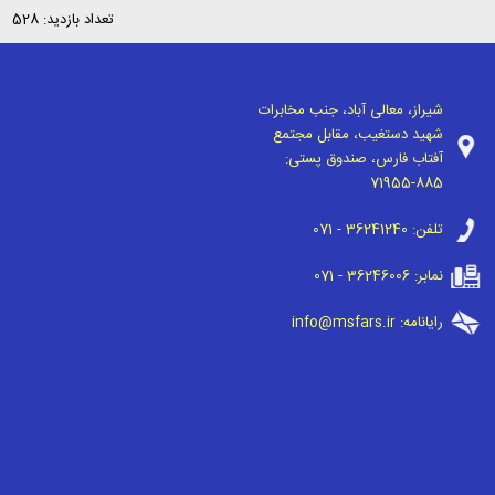
تعداد بازدید: 528
شیراز، معالی آباد، جنب مخابرات
شهید دستغیب، مقابل مجتمع
آفتاب فارس، صندوق پستی:
71955-885
تلفن:
071 - 36241240
نمابر:
071 - 36246006
رایانامه:
info@msfars.ir