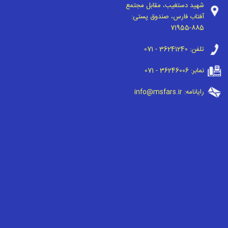
شهید دستغیب، مقابل مجتمع
آفتاب فارس، صندوق پستی:
71955-885
تلفن:
071 - 36241240
نمابر:
071 - 36246006
رایانامه:
info@msfars.ir