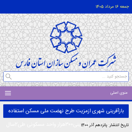
جمعه 16 مرداد 1405
منوی اصلی
بازآفرینی شهری ازمزیت طرح نهضت ملی مسکن استفاده
می‌کند/نوسازی وبازآفرینی۳۰۰هزار واحد مسکونی طی2سال
تاریخ انتشار: پانزدهم آذر 1400