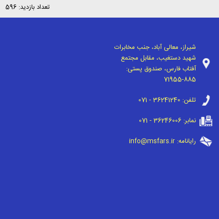
تعداد بازدید: 596
شیراز، معالی آباد، جنب مخابرات
شهید دستغیب، مقابل مجتمع
آفتاب فارس، صندوق پستی:
71955-885
تلفن:
071 - 36241240
نمابر:
071 - 36246006
رایانامه:
info@msfars.ir