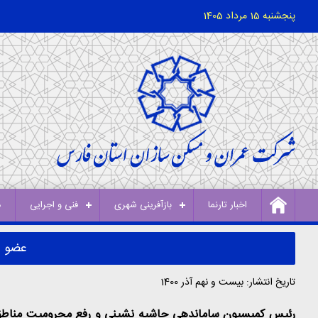
پنجشنبه 15 مرداد 1405
اخبار تارنما
بازآفرینی شهری
فنی و اجرایی
د
عضو ش
تاریخ انتشار: بیست و نهم آذر 1400
رئیس کمیسیون ساماندهی حاشیه نشینی و رفع محرومیت مناطق کم