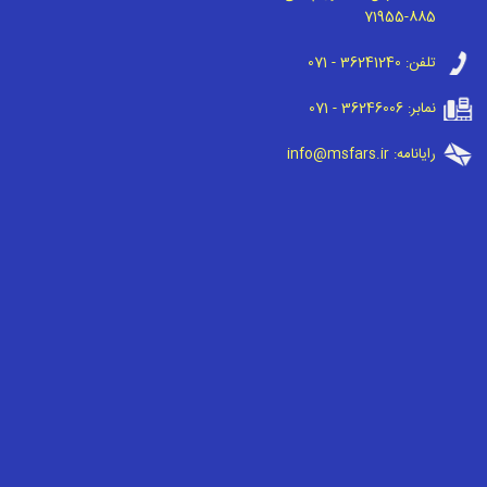
71955-885
تلفن:
071 - 36241240
نمابر:
071 - 36246006
رایانامه:
info@msfars.ir