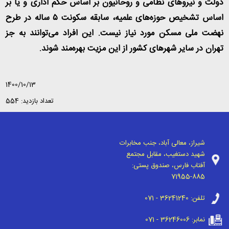
دولت و نیروهای نظامی و روحانیون بر اساس حکم اداری و یا بر
اساس تشخیص حوزه‌های علمیه، سابقه سکونت
۵
ساله در طرح
نهضت ملی مسکن مورد نیاز نیست. این افراد می‌توانند به جز
تهران در سایر شهرهای کشور از این مزیت بهره‌مند شوند
.
1400/10/13
تعداد بازدید: 554
شیراز، معالی آباد، جنب مخابرات
شهید دستغیب، مقابل مجتمع
آفتاب فارس، صندوق پستی:
71955-885
تلفن:
071 - 36241240
نمابر:
071 - 36246006