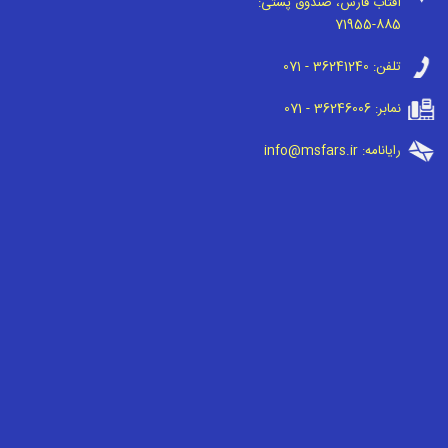
آفتاب فارس، صندوق پستی:
71955-885
تلفن:
071 - 36241240
نمابر:
071 - 36246006
رایانامه:
info@msfars.ir