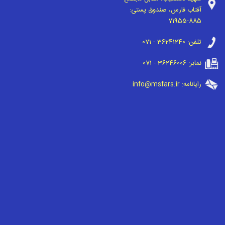
آفتاب فارس، صندوق پستی:
71955-885
تلفن:
071 - 36241240
نمابر:
071 - 36246006
رایانامه:
info@msfars.ir