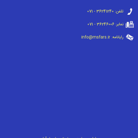
تلفن:
071 - 36241240
نمابر:
071 - 36246006
رایانامه:
info@msfars.ir