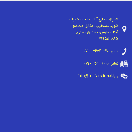
شیراز، معالی آباد، جنب مخابرات
شهید دستغیب، مقابل مجتمع
آفتاب فارس، صندوق پستی:
71955-885
تلفن:
071 - 36241240
نمابر:
071 - 36246006
رایانامه:
info@msfars.ir