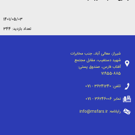
1401/05/03
تعداد بازدید: 344
شیراز، معالی آباد، جنب مخابرات
شهید دستغیب، مقابل مجتمع
آفتاب فارس، صندوق پستی:
71955-885
تلفن:
071 - 36241240
نمابر:
071 - 36246006
رایانامه:
info@msfars.ir