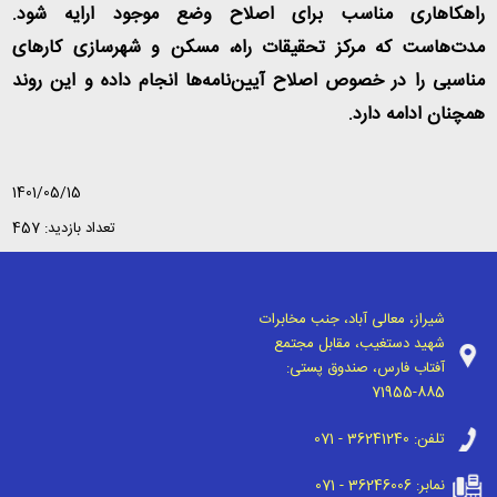
راهکاهاری مناسب برای اصلاح وضع موجود ارایه شود.
مدت‌هاست که مرکز تحقیقات راه، مسکن و شهرسازی کارهای
مناسبی را در خصوص اصلاح آیین‌نامه‌ها انجام داده و این روند
همچنان ادامه دارد
.
1401/05/15
تعداد بازدید: 457
شیراز، معالی آباد، جنب مخابرات
شهید دستغیب، مقابل مجتمع
آفتاب فارس، صندوق پستی:
71955-885
تلفن:
071 - 36241240
نمابر:
071 - 36246006