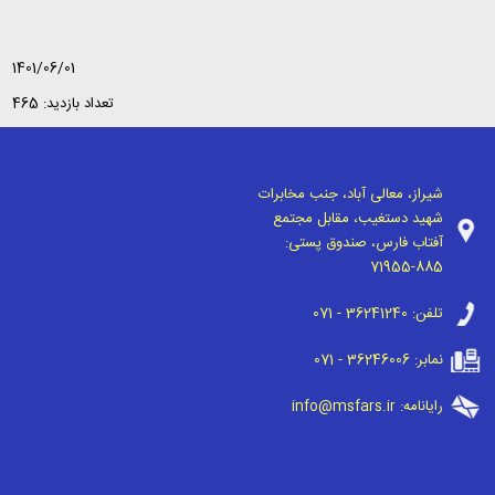
1401/06/01
تعداد بازدید: 465
شیراز، معالی آباد، جنب مخابرات
شهید دستغیب، مقابل مجتمع
آفتاب فارس، صندوق پستی:
71955-885
تلفن:
071 - 36241240
نمابر:
071 - 36246006
رایانامه:
info@msfars.ir