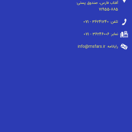
آفتاب فارس، صندوق پستی:
71955-885
تلفن:
071 - 36241240
نمابر:
071 - 36246006
رایانامه:
info@msfars.ir