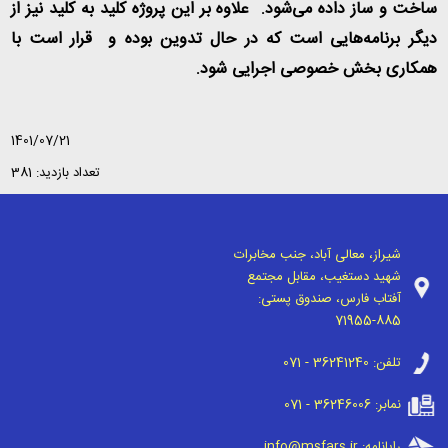
ساخت و ساز داده می‌شود. علاوه بر این پروژه کلید به کلید نیز از
دیگر برنامه‌هایی است که در حال تدوین بوده و قرار است با
همکاری بخش خصوصی اجرایی شود
.
1401/07/21
تعداد بازدید: 381
شیراز، معالی آباد، جنب مخابرات
شهید دستغیب، مقابل مجتمع
آفتاب فارس، صندوق پستی:
71955-885
تلفن:
071 - 36241240
نمابر:
071 - 36246006
رایانامه:
info@msfars.ir