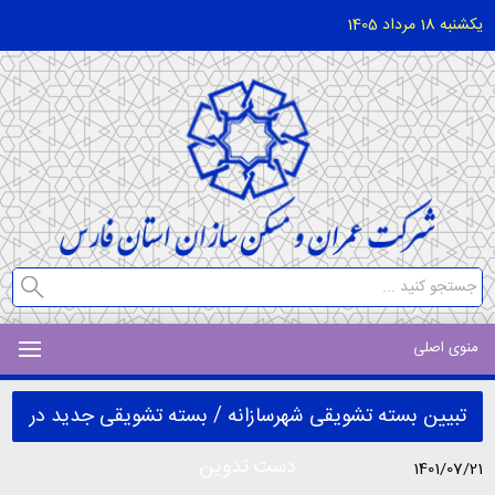
یکشنبه 18 مرداد 1405
منوی اصلی
تبیین بسته تشویقی شهرسازانه / بسته تشویقی جدید در
دست تدوین
1401/07/21