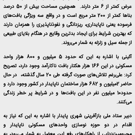
عرض کمتر از 6 متر دارند. همچنین مساحت بیش از 50 درصد
بناها کمتر از 200 متر مربع است و در واقع سه ویژگی بافت‌های
فرسوده یعنی ناپایداری، ریزدانگی و نفوذناپذیری را همزمان دارند
که بهترین شرایط برای ایجاد بدترین وقایع در هنگام بلایای طبیعی
از جمله سیل و زلزله به شمار می‌روند
.
آئینی با اشاره به این که حدود 5 میلیون و 800 هزار واحد
مسکونی در این 166 هزار هکتار بافت ناکارآمد وجود دارد، تصریح
کرد: علی‌رغم تلاش‌های صورت گرفته طی 20 سال گذشته، در حال
حاضر 2میلیون و 682 هزار ساختمان ناپایدار در کشور وجود دارد و
حدود10 میلیون نفر در این بافت‌ها و در شرایط پر خطر زندگی
می‌کنند
.
دبیر ستاد ملی بازآفرینی شهری پایدار با اشاره به این که نیاز به
اقدام در دو حوزه نوسازی واحدهای مسکونی ناپایدار و
محرومیت‌زدایی از راهکارهای رفع این معضل به شمار می‌رود، به