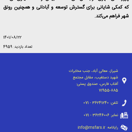
که کمکی شایانی برای گسترش توسعه و آبادانی و همچنین رونق
شهر فراهم می‌کند
.
1401/08/22
تعداد بازدید: 4959
شیراز، معالی آباد، جنب مخابرات
شهید دستغیب، مقابل مجتمع
آفتاب فارس، صندوق پستی:
71955-885
تلفن:
071 - 36241240
نمابر:
071 - 36246006
رایانامه:
info@msfars.ir