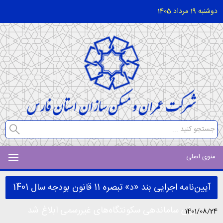
دوشنبه 19 مرداد 1405
منوی اصلی
آیین‌نامه اجرایی بند «د» تبصره 11 قانون بودجه سال 1401
برای ساماندهی سکونتگاه‌های غیررسمی ابلاغ شد
1401/08/24