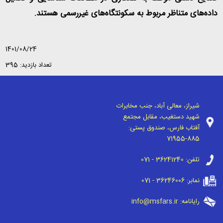
داده‌های متناظر مربوط به سکونتگاه‌های غیررسمی هستند
.
1401/08/24
تعداد بازدید: 395
شیراز، معالی آباد، جنب مخابرات
شهید دستغیب، مقابل مجتمع
آفتاب فارس، صندوق پستی:
71955-885
تلفن:
071 - 36241240
نمابر:
071 - 36246006
رایانامه:
info@msfars.ir