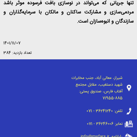
تنها جریانی که می‌تواند در نوسازی بافت فرسوده موثر باشد
مردمی‌سازی و مشارکت ساکنان و مالکان با سرمایه‌گذاران و
سازندگان و انبوه‌سازان است
.
1401/11/07
تعداد بازدید: 384
شیراز، معالی آباد، جنب مخابرات
شهید دستغیب، مقابل مجتمع
آفتاب فارس، صندوق پستی:
71955-885
تلفن:
071 - 36241240
نمابر:
071 - 36246006
رایانامه:
info@msfars.ir