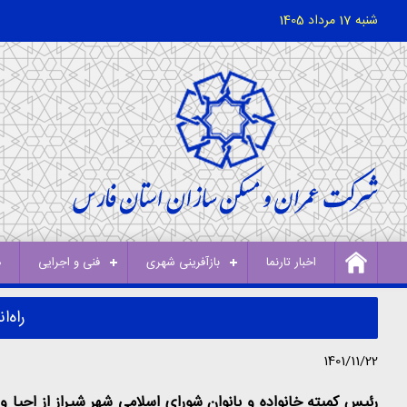
شنبه 17 مرداد 1405
اخبار تارنما
بازآفرینی شهری
فنی و اجرایی
د
راه‌
1401/11/22
رئیس کمیته خانواده و بانوان شورای اسلامی شهر شیراز از احیا 