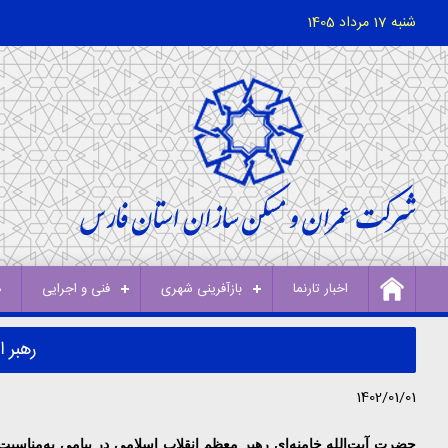
شنبه 17 مرداد 1405
اخبار تارنما
بازآفرینی شهری
فنی و اجرایی
د
رهبر انقلا
1402/01/01