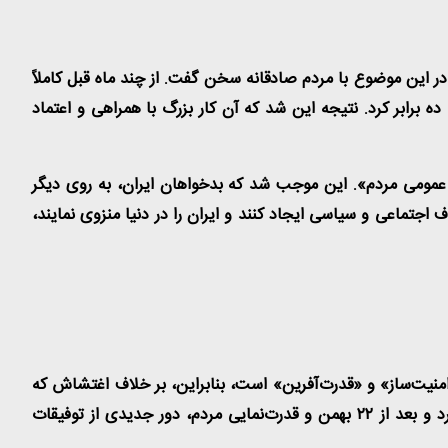
 مردم و دولت، مقطع مردمی‌سازی یارانه‌ها در اجرای قانون مجلس یعنی در اردیبهشت ماه ۱۴۰۱ بود. دولت در این موضوع با مردم صادقانه سخن گفت. از چند ماه قبل کاملاً
 ده برابر کرد. نتیجه این شد که آن کار بزرگ با همراهی و اعتماد
ورد: «۱. شکست پروژه تحریم»، «۲. بهبود شاخص‌های کلان اقتصادی» و «۳. افزایش اعتماد عمومی مردم». این موجب شد که بدخواهان ایران، به روی دیگر
جتماعی و سیاسی ایجاد کنند و ایران را در دنیا منزوی نمایند،
 بهمن تماشایی امسال نقشه‌های آنها را نقش بر آب کرد. حضور میدانی مردم در مناسبت‌هایی مانند ۲۲ بهمن، «امنیت‌ساز» و «قدرت‌آفرین» است، بنابراین، بر خلاف اغتشاش که
دشمن را امیدوار کرد و با ایجاد نااطمینانی در اقتصاد موجب ضربه به معیشت مردم شد، حضور مردم در ۲۲ بهمن، دشمن را ناامید کرد و بعد از ۲۲ بهمن و قدرت‌نمایی مردم، دور جدیدی از توفیقات