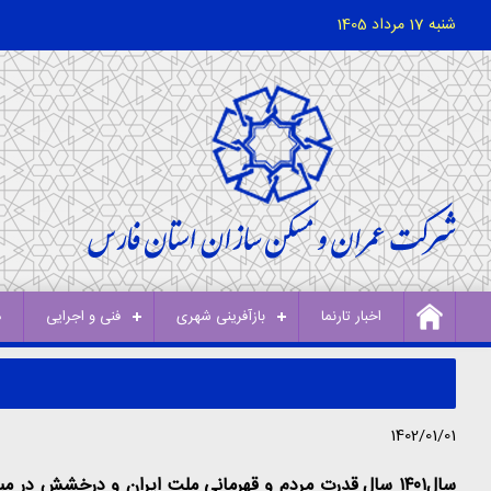
شنبه 17 مرداد 1405
اخبار تارنما
بازآفرینی شهری
فنی و اجرایی
د
1402/01/01