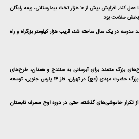
در حوزه سلامت، دولت توانست با تکمیل واکسیناسیون عمومی و با همکاری مردم، در همان ماه‌های اول سال به وعده خود در مهار کرونا عمل کند. افزایش بیش از ۱۰ هزار تخت بیمارستانی، بیمه رایگان
.
 تضمینی از کشاورزان ۶۰ درصد رشد کرد، بیش از دو هزار و صد مدرسه در یک سال ساخته شد، قریب هزار کیلومتر بزرگراه و راه
رح‌های بزرگ متعدد برای آبرسانی به سنندج و همدان، طرح‌های
آبرسانی به ۱۵۰۰ روستای کشور، آغاز عملیات انتقال آب خلیج فارس به فلات مرکزی، پروژه بزرگ آب‌شیرین‌کُن شهر بوشهر، بیمارستان بزرگ حضرت مهدی (عج) در تهران، فاز ۱۴ پارس جنوبی، توسعه
ور شد که در اثر آن توانستیم از تکرار خاموشی‌های‌ گذشته، حتی در دوره اوج مصرف تابستان