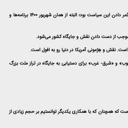
در حوزه سیاست خارجی، رویکرد دولت از ابتدا «دیپلماسیِ متوازن» و «احیای سیاست همسایگی و منطقه‌گرایی» بود. سال ۱۴۰۱ سال ثمر دادن این سیاست بود؛ البته از همان شهریور ۱۴۰۰ برنامه‌ها و
د موجب از دست دادن نقش و جایگاه کشور می‌شود
.
ست. نقش و هِژمونی آمریکا در دنیا رو به افول است
.
نوب» و «شرق- غرب» برای دستیابی به جایگاه در تراز ملت بزرگ
است که همچنان که با همکاری یکدیگر توانستیم بر حجم زیادی از