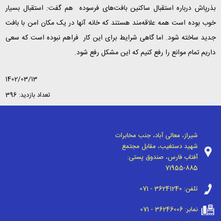
بذرپاش درباره استقبال ساکنین بافت‌های فرسوده هم گفت: استقبال بسیار
خوب بوده است همه علاقه‌مند هستند که خانه آنها در یک مکان امن با بافت
جدید ساخته شود. اما گاهی شرایط برای این کار فراهم نبوده است که سعی
داریم تمام موانع را رفع کنیم که این مشکل رفع شود.
1402/03/13
تعداد بازدید: 396
شیراز، معالی آباد، جنب مخابرات
شهید دستغیب، مقابل مجتمع
آفتاب فارس، صندوق پستی:
71955-885
تلفن:
071 - 36241240
نمابر:
071 - 36246006