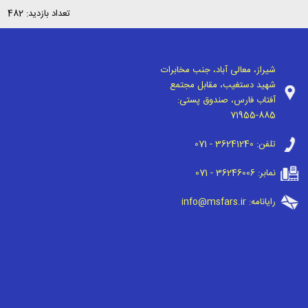
تعداد بازدید: 482
شیراز، معالی آباد، جنب مخابرات
شهید دستغیب، مقابل مجتمع
آفتاب فارس، صندوق پستی:
71955-885
تلفن:
071 - 36241240
نمابر:
071 - 36246006
رایانامه:
info@msfars.ir