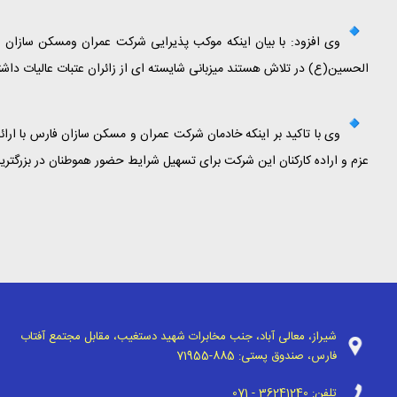
وی افزود: با بیان اینکه موکب پذیرایی شرکت عمران و‌مسکن سازان
الحسین(ع) در تلاش هستند میزبانی شایسته ای از زائران عتبات عالیات داشته
وی با تاکید بر اینکه خادمان شرکت عمران و مسکن سازان فارس با ار
عزم و اراده کارکنان این شرکت برای تسهیل شرایط حضور هموطنان در بزرگتر
شیراز، معالی آباد، جنب مخابرات شهید دستغیب، مقابل مجتمع آفتاب
فارس، صندوق پستی:
71955-885
تلفن:
071 - 36241240