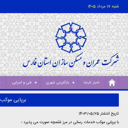
شنبه 17 مرداد 1405
اخبار تارنما
بازآفرینی شهری
فنی و اجرایی
د
برپایی موکب 
تاریخ انتشار 1403/05/25
با برپایی موکب خدمات رسانی در مرز شلمچه صورت می پذیرد ؛