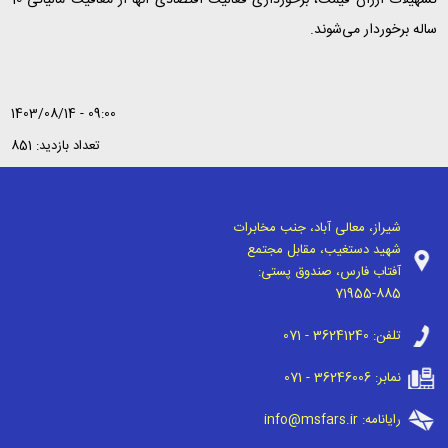
ساله برخوردار می‌شوند
.
1403/08/14 - 09:00
تعداد بازدید: 851
شیراز، معالی آباد، جنب مخابرات
شهید دستغیب، مقابل مجتمع
آفتاب فارس، صندوق پستی:
71955-885
تلفن:
071 - 36241240
نمابر:
071 - 36246006
رایانامه:
info@msfars.ir