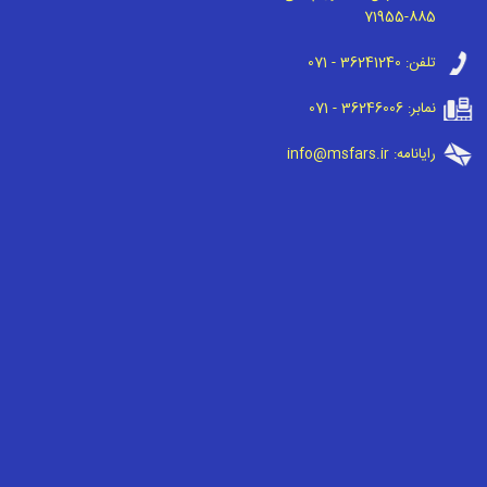
71955-885
تلفن:
071 - 36241240
نمابر:
071 - 36246006
رایانامه:
info@msfars.ir