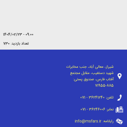
1404/02/23 - 09:00
تعداد بازدید: 730
شیراز، معالی آباد، جنب مخابرات
شهید دستغیب، مقابل مجتمع
آفتاب فارس، صندوق پستی:
71955-885
تلفن:
071 - 36241240
نمابر:
071 - 36246006
رایانامه:
info@msfars.ir