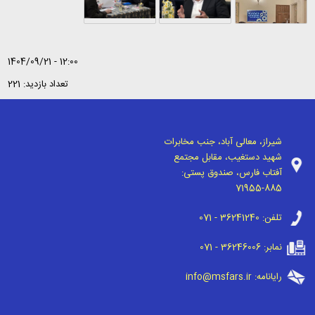
1404/09/21 - 12:00
تعداد بازدید: 221
شیراز، معالی آباد، جنب مخابرات
شهید دستغیب، مقابل مجتمع
آفتاب فارس، صندوق پستی:
71955-885
تلفن:
071 - 36241240
نمابر:
071 - 36246006
رایانامه:
info@msfars.ir