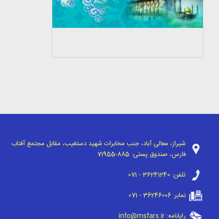
شیراز، معالی آباد، جنب مخابرات شهید دستغیب، مقابل مجتمع آفتاب
فارس، صندوق پستی:
71955-885
تلفن:
071 - 36241240
نمابر:
071 - 36246006
رایانامه:
info@msfars.ir