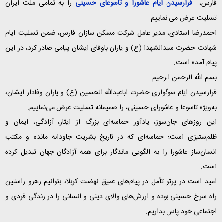
فارس،
فرارسیدن ایام عاشورا و تاسوعای حسینی
را به تمامی ملت ایران
تسلیت عرض می نماییم.
احمدرضا استادی، مدیر عامل شرکت مسکن سازان فارس، ضمن تسلیت ایام
شهادت حضرت سیدالشهدا (ع) و یاران باوفای ایشان پیامی صادر کرد، در این
پیام آمده است:
بسم الله الرحمن الرحیم
فرارسیدن ایام سوگواری حضرت اباعبدالله الحسین (ع) و یاران وفادار ایشان،
به‌ویژه تاسوعا و عاشورای حسینی، را صمیمانه تسلیت عرض می‌نماییم.
این روزهای جان‌سوز، یادآور حماسه‌ای بزرگ از ایثار، آزادگی، ایمان و
ظلم‌ستیزی است؛ حماسه‌ای که در تاریخ بشریت جاودانه مانده و مکتب
انسان‌ساز عاشورا را به الگویی ماندگار برای همه آزادگان جهان تبدیل کرده
است.
امید است در پرتو تأمل در پیام‌های عمیق نهضت کربلا، بتوانیم رهرو راستین
راه سرخ حسینی بوده و ارزش‌های والای دینی و انسانی را در زندگی فردی و
اجتماعی خود پاس بداریم.