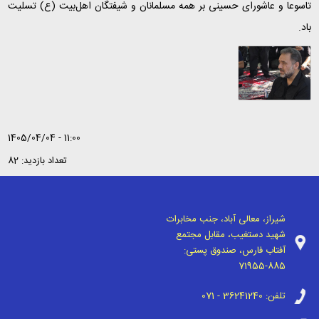
تاسوعا و عاشورای حسینی بر همه مسلمانان و شیفتگان اهل‌بیت (ع) تسلیت
باد.
1405/04/04 - 11:00
تعداد بازدید: 82
شیراز، معالی آباد، جنب مخابرات
شهید دستغیب، مقابل مجتمع
آفتاب فارس، صندوق پستی:
71955-885
تلفن:
071 - 36241240