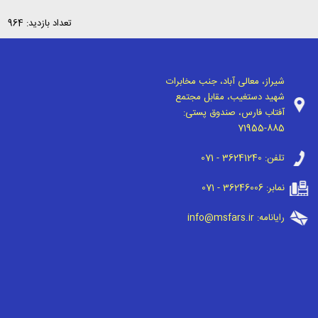
تعداد بازدید: 964
شیراز، معالی آباد، جنب مخابرات
شهید دستغیب، مقابل مجتمع
آفتاب فارس، صندوق پستی:
71955-885
تلفن:
071 - 36241240
نمابر:
071 - 36246006
رایانامه:
info@msfars.ir