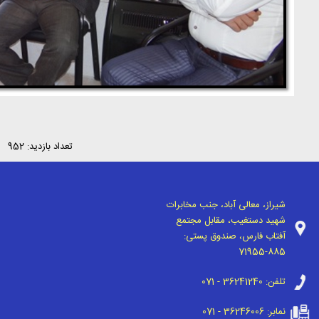
تعداد بازدید: 952
شیراز، معالی آباد، جنب مخابرات
شهید دستغیب، مقابل مجتمع
آفتاب فارس، صندوق پستی:
71955-885
تلفن:
071 - 36241240
نمابر:
071 - 36246006