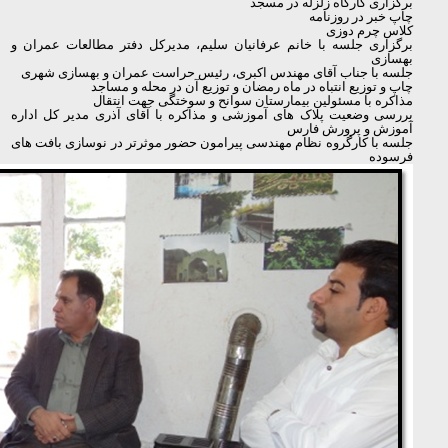
برگزاری کارگاه زلزله در مسجد
چاپ خبر در روزنامه
کلاس چرم دوزی
برگزاری جلسه با خانم عرفانیان سلیم، مدیرکل دفتر مطالعات عمران و
بهسازی
جلسه با جناب آقای مهندس اکبری، رئیس حراست عمران و بهسازی شهری
چاپ و توزیع انتباه در ماه رمضان و توزیع آن در محله و مساجد
مذاکره با مسئولین بیمارستان سوانح و سوختگی جهت انتقال
بررسی وضعیت پلاک های آموزشی و مذاکره با آقای آذری مدیر کل اداره
آموزش و پرورش فارس
جلسه با کارگروه نظام مهندسی پیرامون حضور موثرتر در نوسازی بافت های
فرسوده