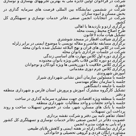
شرکت در فراخوان اولین جایزه ملی به بهترین تجربه­های بهسازی و نوسازی
شهری
شرکت در ششمین نمایشگاه بین المللی فرصت
های سرمایه گذاری در
بخش مسکن و انبوه
سازان
شرکت در انتخابات انجمن صنفی دفاتر خدمات نوسازی و تسهیلگری کل
کشور
برگزاری اردو و بازدیدها با اهالی
طرح اصلاح محیط زیست محله
تشکیل هیأت ماده 9 قانون
برگزاری ضیافت افطار در مسجد شوشتری
برگزاری مسابقه نقاشی و مقاله
نویسی با موضوع ایمنی در برابر زلزله
شرکت در کلاس
های قرآن و نهج
البلاغه تشکیل شده بانوان محله
شرکت در جلسات عزاداری بانوان محله
برگزاری دوره اول کلاس مهارت
های اساسی زندگی
برگزاری دو دوره کلاس قلاب
بافی ویژه بانوان محدوده
برگزاری کلاس خلاقیت با دورریختنی
ها ویژه کودکان و نوجوانان
برگزاری کلاس چرم دوزی مقدماتی
آموزش شهروندی
جلسه با مسئولین سازمان آتش نشانی شهرداری شیراز
جلسه با سازمان نظام مهندسی
جلسه با جامعه دانشگاهی
تشکیل کارگروه مشترک آموزش و پرورش استان فارس و شهرداری منطقه
و دفتر
جلسه با منطقه ویژه اقتصادی جهت مشاوره سرمایه
گذاری در ساخت
جلسه با واحد تخلفات و واحد مطالبات شهرداری منطقه
جلسه با بانک های مسکن، شهر، ملت در خصوص تسهیلات ساخت و روند
پرداخت این تسهیلات
انعقاد تفاهم
نامه بین دفتر و شرکت نقشه برداری
عضویت دفاتر در انجمن صنفی دفاتر خدمات نوسازی و تسهیلگری کل کشور
و راه یابی به هیئت مدیره انجمن
برگزاری نمایشگاه زلزله در هفته ایمنی و کاهش بلایای طبیعی
مشاوره رایگان فردی و گروهی تحصیلی و خانوادگی