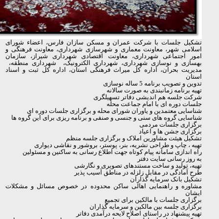
تشکیل جلسات با شرکت عمران و مسکن سازان فارس، اعضاء شورای
اسلامی شهر، معاونت معماری و شهرسازی شهرداری، معاونت فرهنگی و
امور اجتماعی شهرداری،
معاونت اقتصادی شهرداری شیراز، سازمان
بهسازی و نوسازی شهرداری، شهرداری الکترونیک، شهرداری منطقه،
مدیریت بحران، اداره کل میراث فرهنگی استان، اداره کل ثبت و اسناد
استان
تدوین و تصویب برنامه 5 ساله نوسازی
تهیه برنامه زمانبندی به صورت سالانه
شرکت جلسه هم اندیشی دفاتر تسهیلگری
جلسات دوره ای با امام جماعت محله
شناسایی معتمدین و یاوران شورای محله و برگزاری جلسات دوره ای
شناسایی گروه های سنی و جنسی و صنفی و برنامه ریزی برای این گروه ها
برگزاری جلسات مردمی
برگزاری جشن
ها و اعیاد
تشکیل هیئت مشاورین املاک و برگزاری جلسه منظم
تهیه ، چاپ و طراحی نشریه
، بنر، پوستر، بروشور و نقاشی دیواری
راه اندازی سامانه پیام کوتاه جهت اطلاع رسانی به ساکنین و مسئولین
به روز رسانی سایت دفتر
تهیه،
تولید و ساخت مستندهای تصویری و نگارشی
طرح آمادگی در مقابل زلزله در مناطق آسیب پذیر
تشکیل بانک سرمایه گذاران
مشاوره و راهنمایی اهالی ساکن محدوده در خصوص مسائل و مشکلات
ایشان
برگزاری جلسات با مالکین برای تجمیع
برگزاری جلسه بین مالکین و سرمایه
گذاران
تهیه پیشنهاد در راستای اصلاح لایحه درآمدی دفاتر