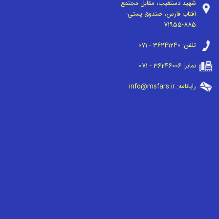
شهید دستغیب، مقابل مجتمع
آفتاب فارس، صندوق پستی:
71955-885
تلفن:
071 - 36241240
نمابر:
071 - 36246006
رایانامه:
info@msfars.ir