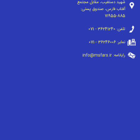
شهید دستغیب، مقابل مجتمع
آفتاب فارس، صندوق پستی:
71955-885
تلفن:
071 - 36241240
نمابر:
071 - 36246006
رایانامه:
info@msfars.ir