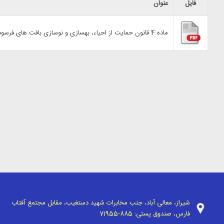
فایل
عنوان
ماده 4 قانون حمایت از احیاء، بهسازی و نوسازی بافت های فرسوده و ناکارآمد شهری
شیراز، معالی آباد، جنب مخابرات شهید دستغیب، مقابل مجتمع آفتاب
فارس، صندوق پستی:
71955-885