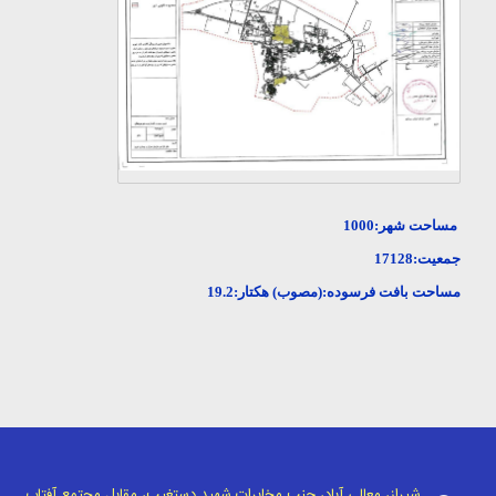
مساحت شهر:1000
جمعیت:17128
مساحت بافت فرسوده:(مصوب) هکتار:19.2
شیراز، معالی آباد، جنب مخابرات شهید دستغیب، مقابل مجتمع آفتاب